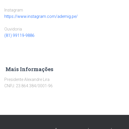
Instagram
https://www.instagram.com/ademig.pe/
Ouvidoria
(81) 99119-9886
Mais
Informações
Presidente Alexandre Lira
CNPJ: 23.864.384/0001-96