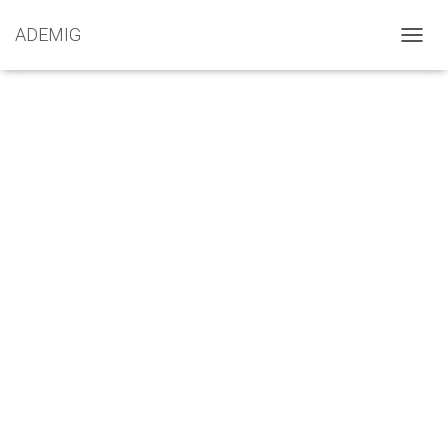
ADEMIG
A
L
T
E
R
N
A
R
N
A
V
E
G
A
Ç
Ã
O